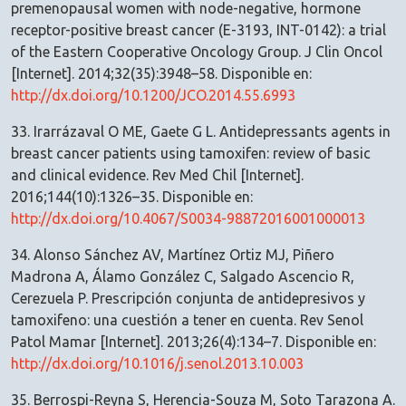
premenopausal women with node-negative, hormone
receptor-positive breast cancer (E-3193, INT-0142): a trial
of the Eastern Cooperative Oncology Group. J Clin Oncol
[Internet]. 2014;32(35):3948–58. Disponible en:
http://dx.doi.org/10.1200/JCO.2014.55.6993
33. Irarrázaval O ME, Gaete G L. Antidepressants agents in
breast cancer patients using tamoxifen: review of basic
and clinical evidence. Rev Med Chil [Internet].
2016;144(10):1326–35. Disponible en:
http://dx.doi.org/10.4067/S0034-98872016001000013
34. Alonso Sánchez AV, Martínez Ortiz MJ, Piñero
Madrona A, Álamo González C, Salgado Ascencio R,
Cerezuela P. Prescripción conjunta de antidepresivos y
tamoxifeno: una cuestión a tener en cuenta. Rev Senol
Patol Mamar [Internet]. 2013;26(4):134–7. Disponible en:
http://dx.doi.org/10.1016/j.senol.2013.10.003
35. Berrospi-Reyna S, Herencia-Souza M, Soto Tarazona A.