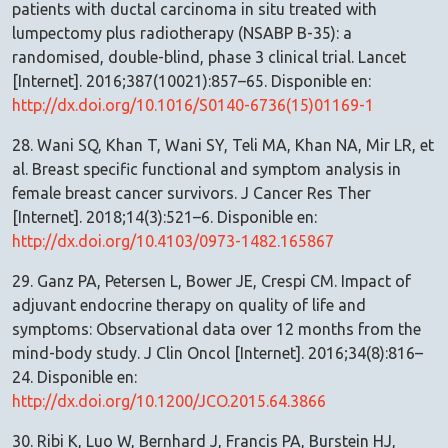
patients with ductal carcinoma in situ treated with
lumpectomy plus radiotherapy (NSABP B-35): a
randomised, double-blind, phase 3 clinical trial. Lancet
[Internet]. 2016;387(10021):857–65. Disponible en:
http://dx.doi.org/10.1016/S0140-6736(15)01169-1
28. Wani SQ, Khan T, Wani SY, Teli MA, Khan NA, Mir LR, et
al. Breast specific functional and symptom analysis in
female breast cancer survivors. J Cancer Res Ther
[Internet]. 2018;14(3):521–6. Disponible en:
http://dx.doi.org/10.4103/0973-1482.165867
29. Ganz PA, Petersen L, Bower JE, Crespi CM. Impact of
adjuvant endocrine therapy on quality of life and
symptoms: Observational data over 12 months from the
mind-body study. J Clin Oncol [Internet]. 2016;34(8):816–
24. Disponible en:
http://dx.doi.org/10.1200/JCO.2015.64.3866
30. Ribi K, Luo W, Bernhard J, Francis PA, Burstein HJ,