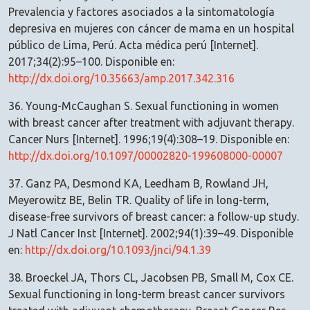
Prevalencia y factores asociados a la sintomatología
depresiva en mujeres con cáncer de mama en un hospital
público de Lima, Perú. Acta médica perú [Internet].
2017;34(2):95–100. Disponible en:
http://dx.doi.org/10.35663/amp.2017.342.316
36. Young-McCaughan S. Sexual functioning in women
with breast cancer after treatment with adjuvant therapy.
Cancer Nurs [Internet]. 1996;19(4):308–19. Disponible en:
http://dx.doi.org/10.1097/00002820-199608000-00007
37. Ganz PA, Desmond KA, Leedham B, Rowland JH,
Meyerowitz BE, Belin TR. Quality of life in long-term,
disease-free survivors of breast cancer: a follow-up study.
J Natl Cancer Inst [Internet]. 2002;94(1):39–49. Disponible
en:
http://dx.doi.org/10.1093/jnci/94.1.39
38. Broeckel JA, Thors CL, Jacobsen PB, Small M, Cox CE.
Sexual functioning in long-term breast cancer survivors