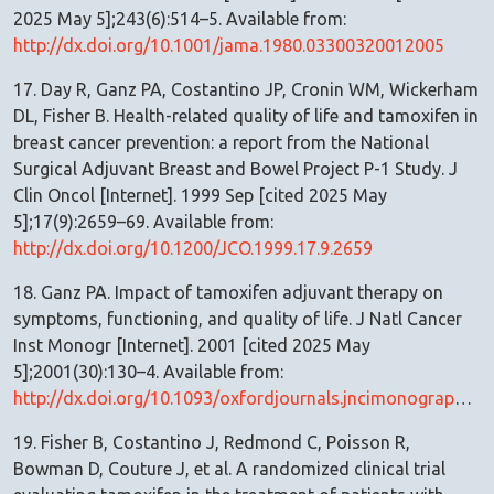
2025 May 5];243(6):514–5. Available from:
http://dx.doi.org/10.1001/jama.1980.03300320012005
17. Day R, Ganz PA, Costantino JP, Cronin WM, Wickerham
DL, Fisher B. Health-related quality of life and tamoxifen in
breast cancer prevention: a report from the National
Surgical Adjuvant Breast and Bowel Project P-1 Study. J
Clin Oncol [Internet]. 1999 Sep [cited 2025 May
5];17(9):2659–69. Available from:
http://dx.doi.org/10.1200/JCO.1999.17.9.2659
18. Ganz PA. Impact of tamoxifen adjuvant therapy on
symptoms, functioning, and quality of life. J Natl Cancer
Inst Monogr [Internet]. 2001 [cited 2025 May
5];2001(30):130–4. Available from:
http://dx.doi.org/10.1093/oxfordjournals.jncimonographs.a003450
19. Fisher B, Costantino J, Redmond C, Poisson R,
Bowman D, Couture J, et al. A randomized clinical trial