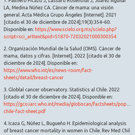
1. Palmero Picazo J, Lassard Rosenthal J, Juárez Aguilar
LA, Medina Núñez CA. Cáncer de mama: una visión
general. Acta Médica Grupo Ángeles [Internet]. 2021
[citado el 30 de diciembre de 2024];19(3):354–60.
Disponible en:
https://www.scielo.org.mx/scielo.php?
script=sci_arttext&pid=S1870-72032021000300354
2. Organización Mundial de la Salud (OMS). Cáncer de
mama, datos y cifras. [Internet]. 2022 [citado el 30 de
diciembre de 2024]. Disponible en:
https://www.who.int/es/news-room/fact-
sheets/detail/breast-cancer
3. Globlal cancer observatory. Statistics al Chile. 2022
[citado el 30 de diciembre de 2024]. Disponible en:
https://gco.iarc.who.int/media/globocan/factsheets/popula
chile-fact-sheet.pdf
4. Icaza G, Núñez L, Bugueño H. Epidemiological analysis
of breast cancer mortality in women in Chile. Rev Med Chil