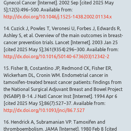
Gynecol Cancer [Internet]. 2002 Sep [cited 2025 May
5];12(5):496–500. Available from:
http://dx.doi.org/10.1046/j.1525-1438.2002.01134.x
14. Cuzick J, Powles T, Veronesi U, Forbes J, Edwards R,
Ashley S, et al. Overview of the main outcomes in breast-
cancer prevention trials. Lancet [Internet]. 2003 Jan 25
[cited 2025 May 5];361(9354):296–300. Available from:
http://dx.doi.org/10.1016/S0140-6736(03)12342-2
15. Fisher B, Costantino JP, Redmond CK, Fisher ER,
Wickerham DL, Cronin WM. Endometrial cancer in
tamoxifen-treated breast cancer patients: findings from
the National Surgical Adjuvant Breast and Bowel Project
(NSABP) B-14. J Natl Cancer Inst [Internet]. 1994 Apr 6
[cited 2025 May 5];86(7):527–37. Available from:
http://dx.doi.org/10.1093/jnci/86.7.527
16. Hendrick A, Subramanian VP. Tamoxifen and
thromboembolism. JAMA [Internet]. 1980 Feb 8 [cited