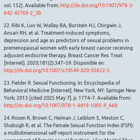
vol. 152). Available from:
http://dx.doi.org/10.1007/978-3-
642-45769-2_38
22. Ribi K, Luo W, Walley BA, Burstein HJ, Chirgwin J,
Ansari RH, et al. Treatment-induced symptoms,
depression and age as predictors of sexual problems in
premenopausal women with early breast cancer receiving
adjuvant endocrine therapy. Breast Cancer Res Treat
[Internet]. 2020;181(2):347–59. Disponible en:
http://dx.doi.org/10.1007/s10549-020-05622-5
23. Fielder R. Sexual Functioning. In: Encyclopedia of
Behavioral Medicine [Internet]. New York, NY: Springer New
York; 2013 [cited 2025 May 7]. p. 1774–7. Available from:
http://dx.doi.org/10.1007/978-1-4419-1005-9_668
24. Rosen R, Brown C, Heiman J, Leiblum S, Meston C,
Shabsigh R, et al. The Female Sexual Function Index (FSFI):
a multidimensional self-report instrument for the