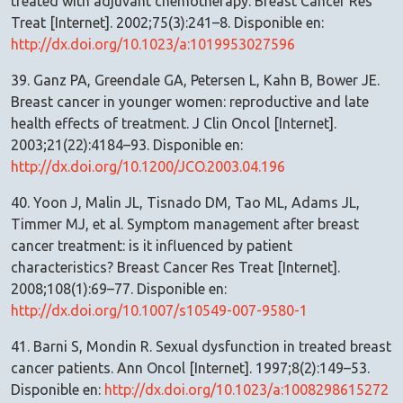
treated with adjuvant chemotherapy. Breast Cancer Res
Treat [Internet]. 2002;75(3):241–8. Disponible en:
http://dx.doi.org/10.1023/a:1019953027596
39. Ganz PA, Greendale GA, Petersen L, Kahn B, Bower JE.
Breast cancer in younger women: reproductive and late
health effects of treatment. J Clin Oncol [Internet].
2003;21(22):4184–93. Disponible en:
http://dx.doi.org/10.1200/JCO.2003.04.196
40. Yoon J, Malin JL, Tisnado DM, Tao ML, Adams JL,
Timmer MJ, et al. Symptom management after breast
cancer treatment: is it influenced by patient
characteristics? Breast Cancer Res Treat [Internet].
2008;108(1):69–77. Disponible en:
http://dx.doi.org/10.1007/s10549-007-9580-1
41. Barni S, Mondin R. Sexual dysfunction in treated breast
cancer patients. Ann Oncol [Internet]. 1997;8(2):149–53.
Disponible en:
http://dx.doi.org/10.1023/a:1008298615272