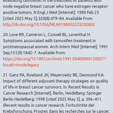
evaluating tamoxifen in the treatment of patients with
node-negative breast cancer who have estrogen-receptor-
positive tumors. N Engl J Med [Internet]. 1989 Feb 23
[cited 2025 May 5];320(8):479–84. Available from:
http://dx.doi.org/10.1056/NEJM198902233200802
20. Love RR, Cameron L, Connell BL, Leventhal H.
Symptoms associated with tamoxifen treatment in
postmenopausal women. Arch Intern Med [Internet]. 1991
Sep;151(9):1842–7. Available from:
https://doi.org/10.1001/archinte.1991.00400090120021?
locatt=mode:legacy
21. Ganz PA, Rowland JH, Meyerowitz BE, Desmond KA.
Impact of different adjuvant therapy strategies on quality
of life in breast cancer survivors. In: Recent Results in
Cancer Research [Internet]. Berlin, Heidelberg: Springer
Berlin Heidelberg; 1998 [cited 2025 May 5]. p. 396–411.
(Recent results in cancer research. Fortschritte der
Krebsforschung. Progres dans les recherches sur le cancer;