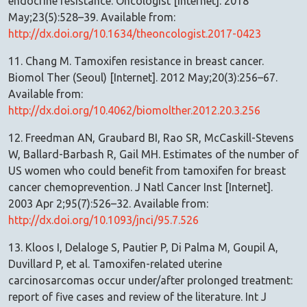
endocrine resistance. Oncologist [Internet]. 2018
May;23(5):528–39. Available from:
http://dx.doi.org/10.1634/theoncologist.2017-0423
11. Chang M. Tamoxifen resistance in breast cancer.
Biomol Ther (Seoul) [Internet]. 2012 May;20(3):256–67.
Available from:
http://dx.doi.org/10.4062/biomolther.2012.20.3.256
12. Freedman AN, Graubard BI, Rao SR, McCaskill-Stevens
W, Ballard-Barbash R, Gail MH. Estimates of the number of
US women who could benefit from tamoxifen for breast
cancer chemoprevention. J Natl Cancer Inst [Internet].
2003 Apr 2;95(7):526–32. Available from:
http://dx.doi.org/10.1093/jnci/95.7.526
13. Kloos I, Delaloge S, Pautier P, Di Palma M, Goupil A,
Duvillard P, et al. Tamoxifen-related uterine
carcinosarcomas occur under/after prolonged treatment:
report of five cases and review of the literature. Int J