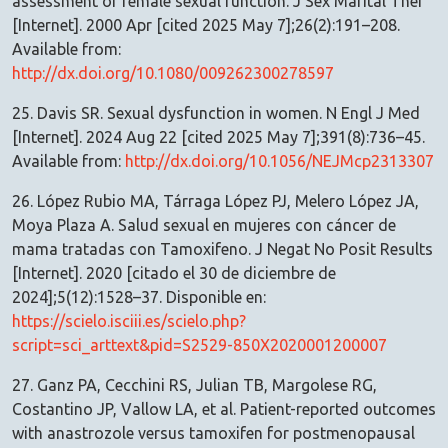
assessment of female sexual function. J Sex Marital Ther
[Internet]. 2000 Apr [cited 2025 May 7];26(2):191–208.
Available from:
http://dx.doi.org/10.1080/009262300278597
25. Davis SR. Sexual dysfunction in women. N Engl J Med
[Internet]. 2024 Aug 22 [cited 2025 May 7];391(8):736–45.
Available from:
http://dx.doi.org/10.1056/NEJMcp2313307
26. López Rubio MA, Tárraga López PJ, Melero López JA,
Moya Plaza A. Salud sexual en mujeres con cáncer de
mama tratadas con Tamoxifeno. J Negat No Posit Results
[Internet]. 2020 [citado el 30 de diciembre de
2024];5(12):1528–37. Disponible en:
https://scielo.isciii.es/scielo.php?
script=sci_arttext&pid=S2529-850X2020001200007
27. Ganz PA, Cecchini RS, Julian TB, Margolese RG,
Costantino JP, Vallow LA, et al. Patient-reported outcomes
with anastrozole versus tamoxifen for postmenopausal