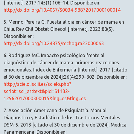
[Internet]. 2017;145(1):106–14. Disponible en:
http://dx.doi.org/10.4067/S0034-98872017000100014
5. Merino-Pereira G. Puesta al día en cáncer de mama en
Chile. Rev Chil Obstet Ginecol [Internet]. 2023;88(5).
Disponible en:
http://dx.doi.org/10.24875/rechog.m23000063
6. Rodríguez MC. Impacto psicológico frente al
diagnóstico de cáncer de mama: primeras reacciones
emocionales. Index de Enfermería [Internet]. 2017 [citado
el 30 de diciembre de 2024];26(4):299–302. Disponible en:
http://scielo.isciii.es/scielo.php?
script=sci_arttext&pid=S1132-
12962017000300015&lng=es&tlng=es
7. Asociación Americana de Psiquiatría. Manual
Diagnóstico y Estadístico de los Trastornos Mentales
DSM-5. 2013 [citado el 30 de diciembre de 2024]. Medica
Panamericana. Disponible en: