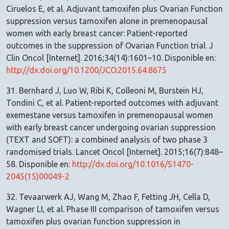
Ciruelos E, et al. Adjuvant tamoxifen plus Ovarian Function
suppression versus tamoxifen alone in premenopausal
women with early breast cancer: Patient-reported
outcomes in the suppression of Ovarian Function trial. J
Clin Oncol [Internet]. 2016;34(14):1601–10. Disponible en:
http://dx.doi.org/10.1200/JCO.2015.64.8675
31. Bernhard J, Luo W, Ribi K, Colleoni M, Burstein HJ,
Tondini C, et al. Patient-reported outcomes with adjuvant
exemestane versus tamoxifen in premenopausal women
with early breast cancer undergoing ovarian suppression
(TEXT and SOFT): a combined analysis of two phase 3
randomised trials. Lancet Oncol [Internet]. 2015;16(7):848–
58. Disponible en:
http://dx.doi.org/10.1016/S1470-
2045(15)00049-2
32. Tevaarwerk AJ, Wang M, Zhao F, Fetting JH, Cella D,
Wagner LI, et al. Phase III comparison of tamoxifen versus
tamoxifen plus ovarian function suppression in