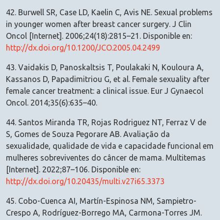
42. Burwell SR, Case LD, Kaelin C, Avis NE. Sexual problems
in younger women after breast cancer surgery. J Clin
Oncol [Internet]. 2006;24(18):2815–21. Disponible en:
http://dx.doi.org/10.1200/JCO.2005.04.2499
43. Vaidakis D, Panoskaltsis T, Poulakaki N, Kouloura A,
Kassanos D, Papadimitriou G, et al. Female sexuality after
female cancer treatment: a clinical issue. Eur J Gynaecol
Oncol. 2014;35(6):635–40.
44. Santos Miranda TR, Rojas Rodriguez NT, Ferraz V de
S, Gomes de Souza Pegorare AB. Avaliação da
sexualidade, qualidade de vida e capacidade funcional em
mulheres sobreviventes do câncer de mama. Multitemas
[Internet]. 2022;87–106. Disponible en:
http://dx.doi.org/10.20435/multi.v27i65.3373
45. Cobo-Cuenca AI, Martín-Espinosa NM, Sampietro-
Crespo A, Rodríguez-Borrego MA, Carmona-Torres JM.