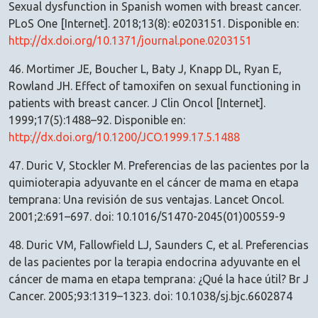
Sexual dysfunction in Spanish women with breast cancer.
PLoS One [Internet]. 2018;13(8): e0203151. Disponible en:
http://dx.doi.org/10.1371/journal.pone.0203151
46. Mortimer JE, Boucher L, Baty J, Knapp DL, Ryan E,
Rowland JH. Effect of tamoxifen on sexual functioning in
patients with breast cancer. J Clin Oncol [Internet].
1999;17(5):1488–92. Disponible en:
http://dx.doi.org/10.1200/JCO.1999.17.5.1488
47. Duric V, Stockler M. Preferencias de las pacientes por la
quimioterapia adyuvante en el cáncer de mama en etapa
temprana: Una revisión de sus ventajas. Lancet Oncol.
2001;2:691–697. doi: 10.1016/S1470-2045(01)00559-9
48. Duric VM, Fallowfield LJ, Saunders C, et al. Preferencias
de las pacientes por la terapia endocrina adyuvante en el
cáncer de mama en etapa temprana: ¿Qué la hace útil? Br J
Cancer. 2005;93:1319–1323. doi: 10.1038/sj.bjc.6602874