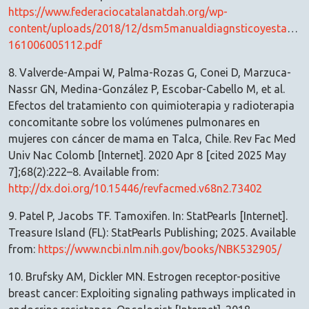
https://www.federaciocatalanatdah.org/wp-
content/uploads/2018/12/dsm5manualdiagnsticoyestadisti
161006005112.pdf
8. Valverde-Ampai W, Palma-Rozas G, Conei D, Marzuca-
Nassr GN, Medina-González P, Escobar-Cabello M, et al.
Efectos del tratamiento con quimioterapia y radioterapia
concomitante sobre los volúmenes pulmonares en
mujeres con cáncer de mama en Talca, Chile. Rev Fac Med
Univ Nac Colomb [Internet]. 2020 Apr 8 [cited 2025 May
7];68(2):222–8. Available from:
http://dx.doi.org/10.15446/revfacmed.v68n2.73402
9. Patel P, Jacobs TF. Tamoxifen. In: StatPearls [Internet].
Treasure Island (FL): StatPearls Publishing; 2025. Available
from:
https://www.ncbi.nlm.nih.gov/books/NBK532905/
10. Brufsky AM, Dickler MN. Estrogen receptor-positive
breast cancer: Exploiting signaling pathways implicated in