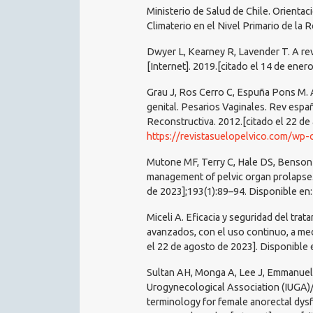
Ministerio de Salud de Chile. Orientac
Climaterio en el Nivel Primario de la 
Dwyer L, Kearney R, Lavender T. A revi
[Internet]. 2019.[citado el 14 de ener
Grau J, Ros Cerro C, Espuña Pons M. 
genital. Pesarios Vaginales. Rev espa
Reconstructiva. 2012.[citado el 22 de 
https://revistasuelopelvico.com/wp
Mutone MF, Terry C, Hale DS, Benson 
management of pelvic organ prolapse.
de 2023];193(1):89–94. Disponible en
Miceli A. Eficacia y seguridad del tra
avanzados, con el uso continuo, a medi
el 22 de agosto de 2023]. Disponible 
Sultan AH, Monga A, Lee J, Emmanuel A
Urogynecological Association (IUGA)/I
terminology for female anorectal dys