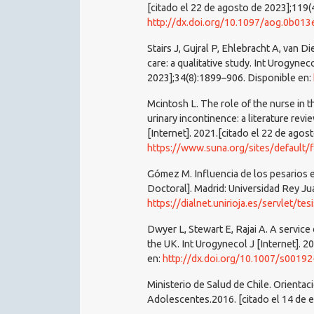
[citado el 22 de agosto de 2023];119(
http://dx.doi.org/10.1097/aog.0b01
Stairs J, Gujral P, Ehlebracht A, van 
care: a qualitative study. Int Urogynec
2023];34(8):1899–906. Disponible en:
Mcintosh L. The role of the nurse in t
urinary incontinence: a literature rev
[Internet]. 2021.[citado el 22 de agos
https://www.suna.org/sites/default/
Gómez M. Influencia de los pesarios e
Doctoral]. Madrid: Universidad Rey Ju
https://dialnet.unirioja.es/servlet/t
Dwyer L, Stewart E, Rajai A. A servic
the UK. Int Urogynecol J [Internet]. 2
en:
http://dx.doi.org/10.1007/s001
Ministerio de Salud de Chile. Orientac
Adolescentes.2016. [citado el 14 de 