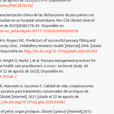
22 de agosto de 2023];3(1):3–9. Disponible en:
rticles/PMC2876320/
aracterización clínica de las disfunciones de piso pélvico en
sultan en un hospital universitario. Rev Chil Obstet Ginecol
bre de 2023];85(6):578–83. Disponible en:
cript=sci_arttext&pid=S0717-75262020000600578
KA, Rogers RG. Predictors of successful pessary fitting and
ssary clinic. J Midwifery Womens Health [Internet].2006. [citado
 Disponible en:
http://dx.doi.org/10.1016/j.jmwh.2005.09.003
, Wright O, Nurkic I, et al. Pessary management practices for
 health care practitioners: a cross- sectional study. Int
el 22 de agosto de 2023]; Disponible en:
23-05540-2
R, Wainstein A, Sacomori C. Calidad de vida, complicaciones
e pesarios para tratamiento conservador del prolapso de
Obstet [Internet]. 2021.[citado el 22 de agosto de
p://dx.doi.org/10.1016/j.gine.2020.04.002
of pelvic organ prolapse. Obstet Gynecol [Internet].2012.