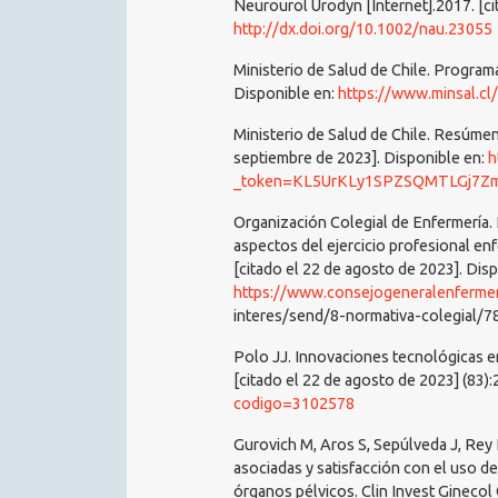
Neurourol Urodyn [Internet].2017. [ci
http://dx.doi.org/10.1002/nau.23055
Ministerio de Salud de Chile. Programa
Disponible en:
https://www.minsal.cl
Ministerio de Salud de Chile. Resúmen
septiembre de 2023]. Disponible en:
h
_token=KL5UrKLy1SPZSQMTLGj7ZmgcP9yz5PYtLI0PWqAo&serie=1&
Organización Colegial de Enfermería
aspectos del ejercicio profesional en
[citado el 22 de agosto de 2023]. Disp
https://www.consejogeneralenfermer
interes/send/8-normativa-colegial/
Polo JJ. Innovaciones tecnológicas en
[citado el 22 de agosto de 2023] (83):
codigo=3102578
Gurovich M, Aros S, Sepúlveda J, Rey 
asociadas y satisfacción con el uso d
órganos pélvicos. Clin Invest Ginecol 