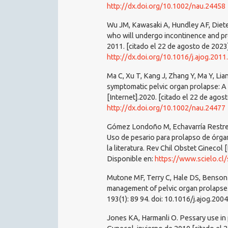
http://dx.doi.org/10.1002/nau.24458
Wu JM, Kawasaki A, Hundley AF, Diet
who will undergo incontinence and pr
2011. [citado el 22 de agosto de 2023]
http://dx.doi.org/10.1016/j.ajog.2011
Ma C, Xu T, Kang J, Zhang Y, Ma Y, Lian
symptomatic pelvic organ prolapse: A
[Internet].2020. [citado el 22 de agos
http://dx.doi.org/10.1002/nau.24477
Gómez Londoño M, Echavarría Restr
Uso de pesario para prolapso de órgan
la literatura. Rev Chil Obstet Ginecol 
Disponible en:
https://www.scielo.c
Mutone MF, Terry C, Hale DS, Benson 
management of pelvic organ prolapse.
193(1): 89 94. doi: 10.1016/j.ajog.200
Jones KA, Harmanli O. Pessary use in 