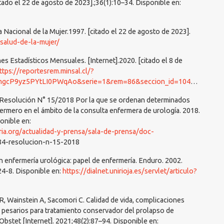
tado el 22 de agosto de 2023].;36(1):10–34. Disponible en:
 Nacional de la Mujer.1997. [citado el 22 de agosto de 2023].
/salud-de-la-mujer/
es Estadísticos Mensuales. [Internet].2020. [citado el 8 de
ttps://reportesrem.minsal.cl/?
rem=86&seccion_id=1046&tipo=3&regiones=0&servicios=-1&periodo=2020&mes_inicio=1&mes_final=12
. Resolución N° 15/2018 Por la que se ordenan determinados
fermero en el ámbito de la consulta enfermera de urología. 2018.
onible en:
ia.org/actualidad-y-prensa/sala-de-prensa/doc-
784-resolucion-n-15-2018
 enfermería urológica: papel de enfermería. Enduro. 2002.
24-8. Disponible en:
https://dialnet.unirioja.es/servlet/articulo?
R, Wainstein A, Sacomori C. Calidad de vida, complicaciones
e pesarios para tratamiento conservador del prolapso de
Obstet [Internet]. 2021;48(2):87–94. Disponible en: