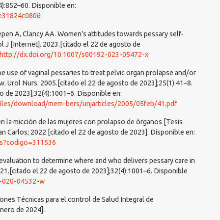
4):852–60. Disponible en:
3e31824c0806
Diepen A, Clancy AA. Women’s attitudes towards pessary self-
ol J [Internet]. 2023.[citado el 22 de agosto de
http://dx.doi.org/10.1007/s00192-023-05472-x
he use of vaginal pessaries to treat pelvic organ prolapse and/or
iew. Urol Nurs. 2005.[citado el 22 de agosto de 2023];25(1):41–8.
to de 2023];32(4):1001–6. Disponible en:
files/download/mem-bers/unjarticles/2005/05feb/41.pdf
n la micción de las mujeres con prolapso de órganos [Tesis
an Carlos; 2022 [citado el 22 de agosto de 2023]. Disponible en:
esis?codigo=311536
e evaluation to determine where and who delivers pessary care in
021.[citado el 22 de agosto de 2023];32(4):1001–6. Disponible
92-020-04532-w
iones Técnicas para el control de Salud Integral de
enero de 2024].