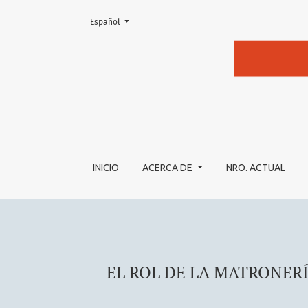
Cambiar el idioma. El actual es:
Español
EL ROL DE LA MATRONERÍA EN EL MANEJO 
INICIO
ACERCA DE
NRO. ACTUAL
EL ROL DE LA MATRONERÍ