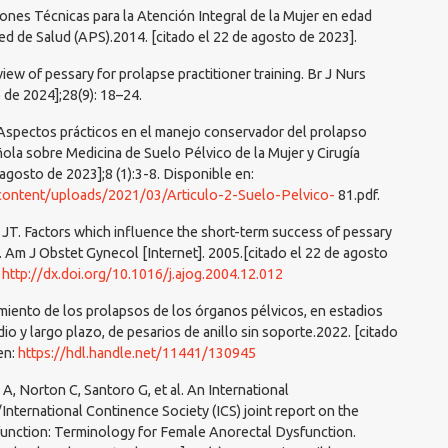
iones Técnicas para la Atención Integral de la Mujer en edad
Red de Salud (APS).2014. [citado el 22 de agosto de 2023].
ew of pessary for prolapse practitioner training. Br J Nurs
o de 2024];28(9): 18–24.
Aspectos prácticos en el manejo conservador del prolapso
ñola sobre Medicina de Suelo Pélvico de la Mujer y Cirugía
agosto de 2023];8 (1):3-8. Disponible en:
-content/uploads/2021/03/Articulo-2-Suelo-Pelvico-
81.pdf.
JT. Factors which influence the short-term success of pessary
 Am J Obstet Gynecol [Internet]. 2005.[citado el 22 de agosto
:
http://dx.doi.org/10.1016/j.ajog.2004.12.012
tamiento de los prolapsos de los órganos pélvicos, en estadios
o y largo plazo, de pesarios de anillo sin soporte.2022. [citado
en:
https://hdl.handle.net/11441/130945
, Norton C, Santoro G, et al. An International
nternational Continence Society (ICS) joint report on the
function: Terminology for Female Anorectal Dysfunction.