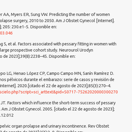
er AA, Myers ER, Sung VW. Predicting the number of women
olapse surgery, 2010 to 2050. Am J Obstet Gynecol [Internet].
; 205: 230.e1-5. Disponible en:
.03.046
g S, et al. Factors associated with pessary fitting in women with
 large prospective cohort study. Neurourol Urodyn
to de 2023];39(8):2238–45. Disponible en:
epo LG, Henao López CP, Campo Campo MN, Sanín Ramírez D.
os pélvicos durante el embarazo: serie de casos y revisión de
[Internet]. 2020.[citado el 22 de agosto de 2023];85(3):270–4.
l/scielo.php?script=sci_arttext&pid=S0717-75262020000300270
JT. Factors which influence the short-term success of pessary
 Am J Obstet Gynecol. 2005. [citado el 22 de agosto de 2023];
4.12.012
pelvic organ prolapse and urinary incontinence. Rev Obstet