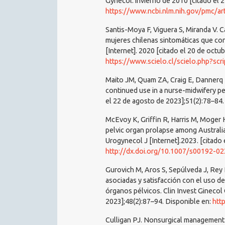
Gynecol. invierno de 2010 [citado el 
https://www.ncbi.nlm.nih.gov/pmc/a
Santis-Moya F, Viguera S, Miranda V. C
mujeres chilenas sintomáticas que con
[Internet]. 2020 [citado el 20 de octu
https://www.scielo.cl/scielo.php?s
Maito JM, Quam ZA, Craig E, Dannerq 
continued use in a nurse-midwifery pe
el 22 de agosto de 2023];51(2):78–84.
McEvoy K, Griffin R, Harris M, Moger H
pelvic organ prolapse among Australian
Urogynecol J [Internet].2023. [citado 
http://dx.doi.org/10.1007/s00192-0
Gurovich M, Aros S, Sepúlveda J, Rey 
asociadas y satisfacción con el uso d
órganos pélvicos. Clin Invest Ginecol 
2023];48(2):87–94. Disponible en:
htt
Culligan PJ. Nonsurgical management 