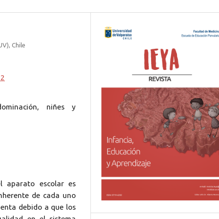
V), Chile
52
dominación, niñes y
l aparato escolar es
inherente de cada uno
ienta debido a que los
alidad en el sistema