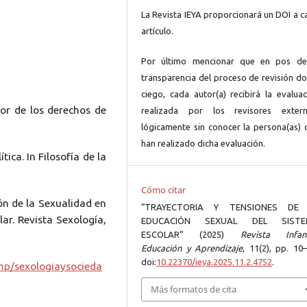
La Revista IEYA proporcionará un DOI a c
artículo.
Por último mencionar que en pos de
transparencia del proceso de revisión do
ciego, cada autor(a) recibirá la evaluac
dor de los derechos de
realizada por los revisores extern
lógicamente sin conocer la persona(as) 
han realizado dicha evaluación.
tica. In Filosofía de la
Cómo citar
ión de la Sexualidad en
“TRAYECTORIA Y TENSIONES DE
ar. Revista Sexología,
EDUCACIÓN SEXUAL DEL SISTE
ESCOLAR” (2025)
Revista Infanc
Educación y Aprendizaje
, 11(2), pp. 10
doi:
10.22370/ieya.2025.11.2.4752
.
php/sexologiaysocieda
Más formatos de cita