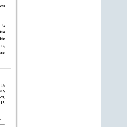
ada
 la
ble
ión
os,
que
 LA
MA
ia,
–17.