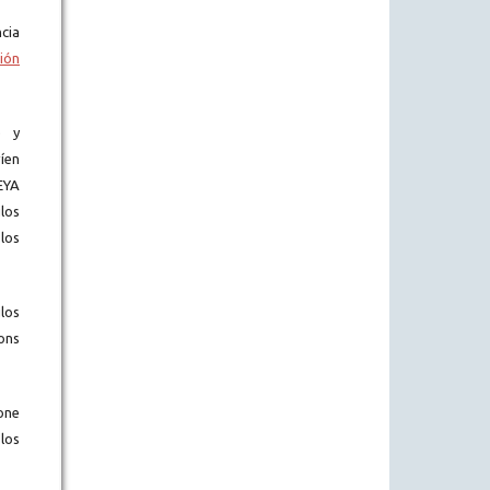
cia
ión
) y
íen
EYA
los
los
los
ons
one
los