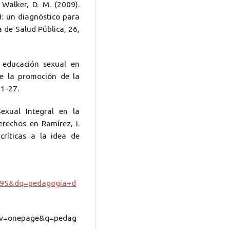
 Walker, D. M. (2009).
H: un diagnóstico para
 de Salud Pública, 26,
a educación sexual en
de la promoción de la
 1-27.
exual Integral en la
rechos en Ramírez, I.
 críticas a la idea de
95&dq=pedagogia+d
v=onepage&q=pedag