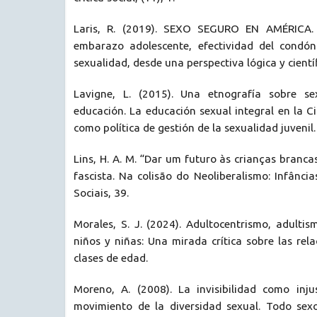
Laris, R. (2019). SEXO SEGURO EN AMÉRICA. I
embarazo adolescente, efectividad del cond
sexualidad, desde una perspectiva lógica y científ
Lavigne, L. (2015). Una etnografía sobre se
educación. La educación sexual integral en la 
como política de gestión de la sexualidad juvenil.
Lins, H. A. M. “Dar um futuro às crianças branca
fascista. Na colisão do Neoliberalismo: Infância
Sociais, 39.
Morales, S. J. (2024). Adultocentrismo, adultis
niños y niñas: Una mirada crítica sobre las rel
clases de edad.
Moreno, A. (2008). La invisibilidad como injus
movimiento de la diversidad sexual. Todo sexo 