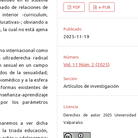
amado de relaciones de
PDF
e-PUB
nterior -curriculum,
ducativas-; obviando a
Publicado
, la cual no está ajena
2025-11-19
no internacional como
Número
 ultraderecha radical
Vol. 11 Núm. 2 (2025)
ión sexual en un campo
dos de la sexualidad;
Sección
biomédico y a la esfera
Artículos de investigación
 formas existentes de
 enseñanza-aprendizaje
 por los parámetros
Licencia
Derechos de autor 2025 Universidad
Valparaíso
imaremos a ver dicha
 la triada educación,
a niñes y adolescencia;