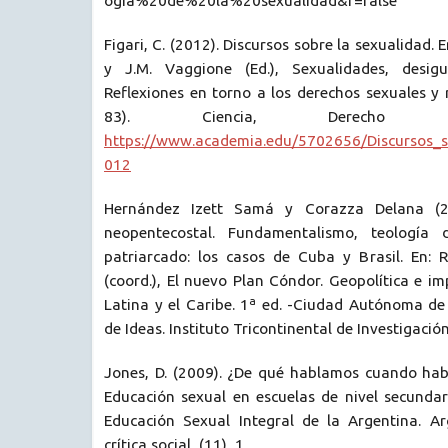
ogia%20de%20la%20sexualidad&f=false
Figari, C. (2012). Discursos sobre la sexualidad. 
y J.M. Vaggione (Ed.), Sexualidades, desig
Reflexiones en torno a los derechos sexuales y 
83). Ciencia, Derecho 
https://www.academia.edu/5702656/Discursos_s
012
Hernández Izett Samá y Corazza Delana (2
neopentecostal. Fundamentalismo, teología 
patriarcado: los casos de Cuba y Brasil. En: R
(coord.), El nuevo Plan Cóndor. Geopolítica e i
Latina y el Caribe. 1ª ed. -Ciudad Autónoma de
de Ideas. Instituto Tricontinental de Investigación
Jones, D. (2009). ¿De qué hablamos cuando ha
Educación sexual en escuelas de nivel secundar
Educación Sexual Integral de la Argentina. A
crítica social, (11), 1.