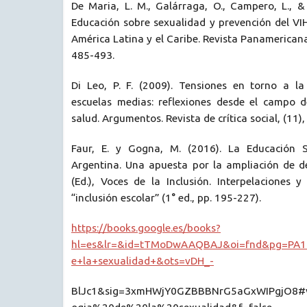
De Maria, L. M., Galárraga, O., Campero, L., &
Educación sobre sexualidad y prevención del VI
América Latina y el Caribe. Revista Panamericana
485-493.
Di Leo, P. F. (2009). Tensiones en torno a l
escuelas medias: reflexiones desde el campo 
salud. Argumentos. Revista de crítica social, (11),
Faur, E. y Gogna, M. (2016). La Educación S
Argentina. Una apuesta por la ampliación de de
(Ed.), Voces de la Inclusión. Interpelaciones y
“inclusión escolar” (1° ed., pp. 195-227).
https://books.google.es/books?
hl=es&lr=&id=tTMoDwAAQBAJ&oi=fnd&pg=PA1
e+la+sexualidad+&ots=vDH_-
BlJc1&sig=3xmHWjY0GZBBBNrG5aGxWIPgjO8#