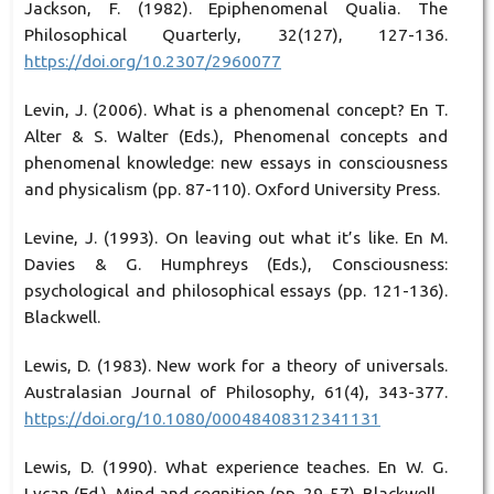
Jackson, F. (1982). Epiphenomenal Qualia. The
Philosophical Quarterly, 32(127), 127-136.
https://doi.org/10.2307/2960077
Levin, J. (2006). What is a phenomenal concept? En T.
Alter & S. Walter (Eds.), Phenomenal concepts and
phenomenal knowledge: new essays in consciousness
and physicalism (pp. 87-110). Oxford University Press.
Levine, J. (1993). On leaving out what it’s like. En M.
Davies & G. Humphreys (Eds.), Consciousness:
psychological and philosophical essays (pp. 121-136).
Blackwell.
Lewis, D. (1983). New work for a theory of universals.
Australasian Journal of Philosophy, 61(4), 343-377.
https://doi.org/10.1080/00048408312341131
Lewis, D. (1990). What experience teaches. En W. G.
Lycan (Ed.), Mind and cognition (pp. 29-57). Blackwell.