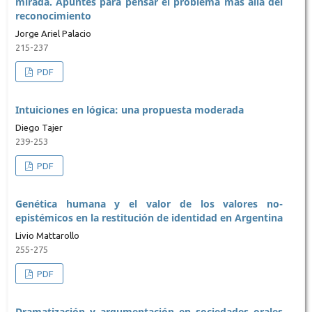
mirada. Apuntes para pensar el problema más allá del
reconocimiento
Jorge Ariel Palacio
215-237
PDF
Intuiciones en lógica: una propuesta moderada
Diego Tajer
239-253
PDF
Genética humana y el valor de los valores no-
epistémicos en la restitución de identidad en Argentina
Livio Mattarollo
255-275
PDF
Dramatización y argumentación en sociedades orales