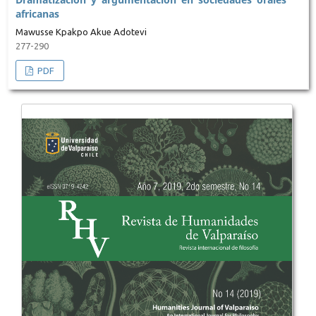
africanas
Mawusse Kpakpo Akue Adotevi
277-290
PDF