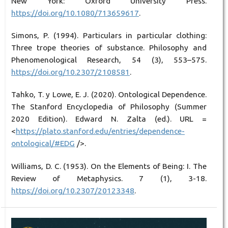
New York: Oxford University Press.
https://doi.org/10.1080/713659617
.
Simons, P. (1994). Particulars in particular clothing:
Three trope theories of substance. Philosophy and
Phenomenological Research, 54 (3), 553–575.
https://doi.org/10.2307/2108581
.
Tahko, T. y Lowe, E. J. (2020). Ontological Dependence.
The Stanford Encyclopedia of Philosophy (Summer
2020 Edition). Edward N. Zalta (ed.). URL =
<
https://plato.stanford.edu/entries/dependence-
ontological/#EDG
/>.
Williams, D. C. (1953). On the Elements of Being: I. The
Review of Metaphysics. 7 (1), 3-18.
https://doi.org/10.2307/20123348
.