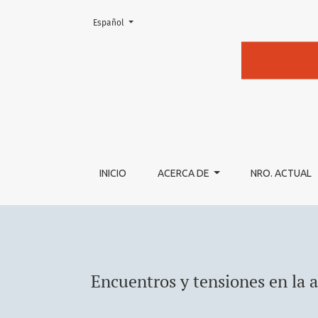
Cambiar el idioma. El actual es:
Español
Encuentros y tensiones en la atención de sal
INICIO
ACERCA DE
NRO. ACTUAL
Encuentros y tensiones en la 