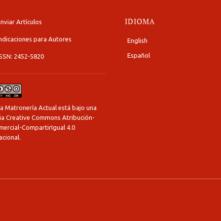
IDIOMA
nviar Artículos
ndicaciones para Autores
English
Español
ISSN: 2452-5820
a Matronería Actual está bajo una
cia Creative Commons Atribución-
ercial-CompartirIgual 4.0
acional
.