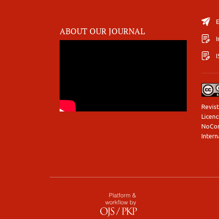
E
ABOUT OUR JOURNAL
I
Revist
Licen
NoCom
Intern