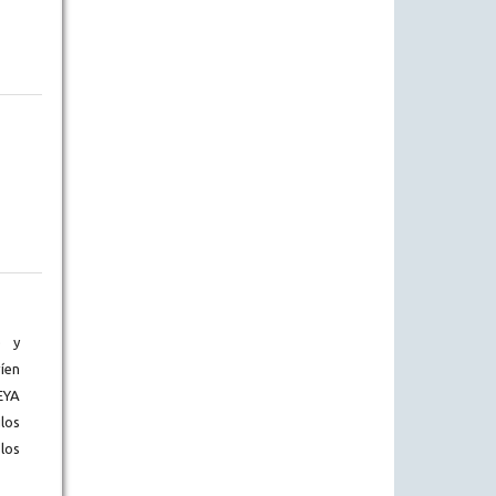
) y
íen
EYA
los
los