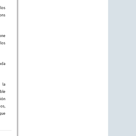
los
ons
one
los
ada
 la
ble
ión
os,
que