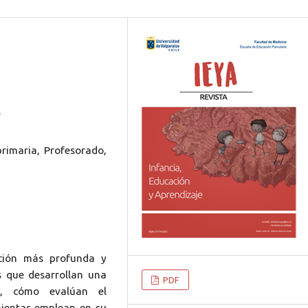
6
primaria, Profesorado,
ación más profunda y
s que desarrollan una
PDF
ia, cómo evalúan el
ientas emplean en su