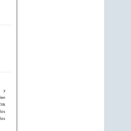
) y
íen
EYA
los
los