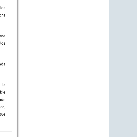
los
ons
one
los
ada
 la
ble
ión
os,
que